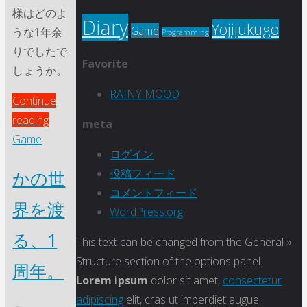
様はどのよ
Diary
Yojijukugo
Game
うな1年余
Programming
りでしたで
Favorite
しょうか。
RAINY MOOD
Continue
"よ
reading
meta
っ、
Game
ログイン
1
投稿フィード
かの世
年
コメントフィード
振
界を渡
WordPress.org
り！"
る、1
This text can be changed from the General »
Structure section of the options panel.
周年。
Lorem ipsum
dolor sit amet,
consectetur
adipiscing
elit, cras ut imperdiet augue.