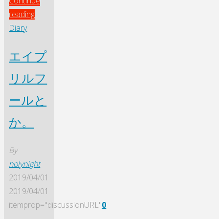
Continue
"や
reading
る
Diary
こ
エイプ
と
な
リルフ
か
っ
ールと
た
か。
記
念
By
を
holynight
こ
2019/04/01
こ
2019/04/01
で。"
itemprop="discussionURL"
0