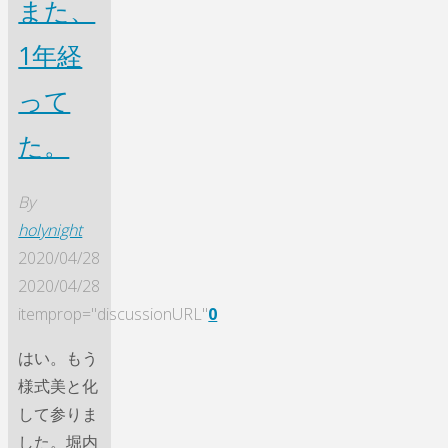
また、
界
を
1年経
渡
る、
って
1
た。
周
年。"
By
holynight
2020/04/28
2020/04/28
itemprop="discussionURL"
0
はい。もう
様式美と化
して参りま
した。堀内