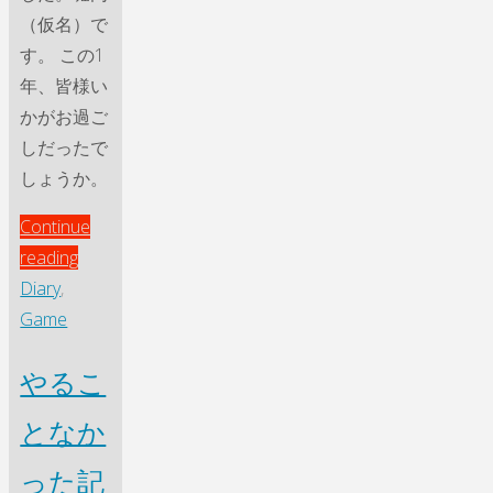
（仮名）で
す。 この1
年、皆様い
かがお過ご
しだったで
しょうか。
Continue
"ま
reading
た、
Diary
,
1
Game
年
やるこ
経
っ
となか
て
た。"
った記