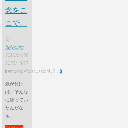
念をこ
こで。
By
holynight
2019/04/28
2023/10/17
itemprop="discussionURL"
0
気が付け
ば、そんな
に経ってい
たんだな
ぁ。