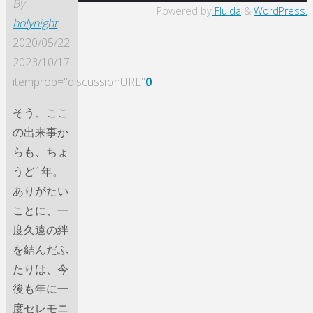
By
Powered by
Fluida
&
WordPress.
holynight
2020/05/22
2023/10/17
itemprop="discussionURL"
0
そう、ここ
の出来事か
らも、ちょ
うど1年。
ありがたい
ことに、一
度久遠の絆
を結んだふ
たりは、今
後も年に一
度セレモニ