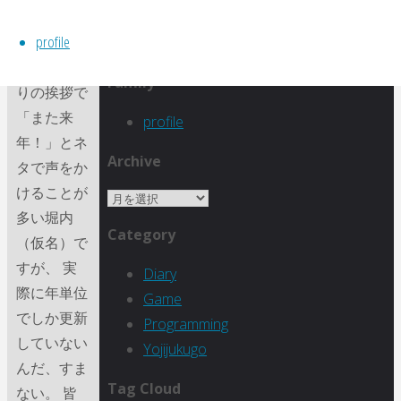
2022/04/01
31
itemprop="discussionURL"
0
profile
« 4月
ゲーム終わ
Family
りの挨拶で
「また来
profile
年！」とネ
Archive
タで声をか
けることが
Archive
多い堀内
Category
（仮名）で
すが、 実
Diary
際に年単位
Game
でしか更新
Programming
していない
Yojijukugo
んだ、すま
Tag Cloud
ない。 皆