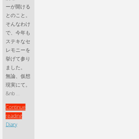
ーが開ける
とのこと。
そんなわけ
で、今年も
ステキなセ
レモニーを
挙げて参り
ました。
無論、仮想
現実にて。
&nb …
Continue
"か
reading
の
Diary
世