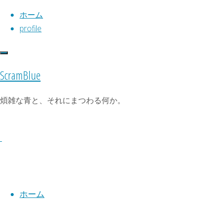
ホーム
profile
コ
ン
ScramBlue
ト
検
Diary
テ
検
ッ
索
ン
索
Calendar
煩雑な青と、それにまつわる何か。
よっ、
プ
対
ツ
2026年8月
に
象:
へ
1年振
戻
月
火
水
木
金
土
日
ス
る
り！
1
2
キ
ッ
3
4
5
6
7
8
9
プ
By
10
11
12
13
14
15
16
holynight
ホーム
17
18
19
20
21
22
23
2022/04/01
24
25
26
27
28
29
30