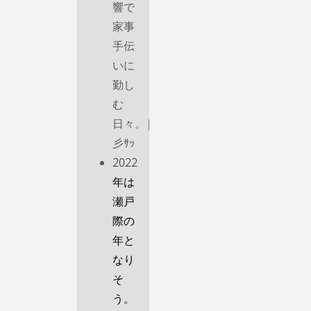
響で
家事
手伝
いに
勤し
む
日々。|
彡ｻｯ
2022
年は
瀬戸
際の
年と
なり
そ
う。