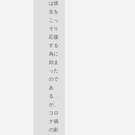
は彼
女を
こっ
そり
応援
する
為に
始ま
った
ので
あ
る……
が、
コロ
ナ禍
の影