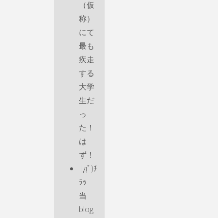
（仮
称）
にて
最も
疾走
する
大学
生だ
っ
た！
は
ず！
|дﾟ)ﾁ
ﾗｯ
当
blog