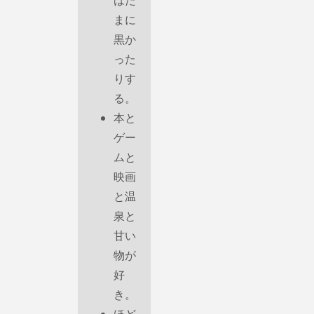
まに
黒か
った
りす
る。
本と
ゲー
ムと
映画
と温
泉と
甘い
物が
好
き。
ほど