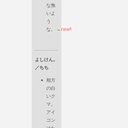
な無
いよ
う
な。
←new!!
よしけん。
／ちち
相方
の白
いク
マ。
アイ
コン
はた