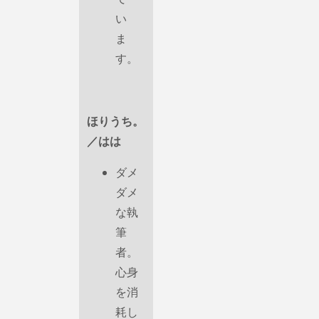
い
ま
す。
ほりうち。
／はは
ダメ
ダメ
な執
筆
者。
心身
を消
耗し