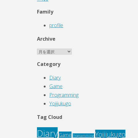
Family
profile
Archive
Archive
Category
Diary
Game
Programming
Yojijukugo
Tag Cloud
Diary
Yojijukugo
Game
Programming