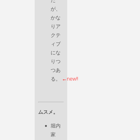
が、
かな
りア
クテ
ィブ
にな
りつ
つあ
る。
←new!!
ムスメ。
堀内
家