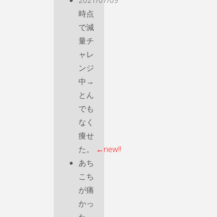
時点
で減
量チ
ャレ
ンジ
中→
とん
でも
なく
痩せ
た。
←new!!
あち
こち
が痛
かっ
た