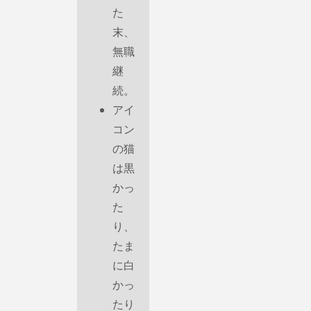
た
末、
無職
継
続。
アイ
コン
の猫
は黒
かっ
た
り、
たま
に白
かっ
たり