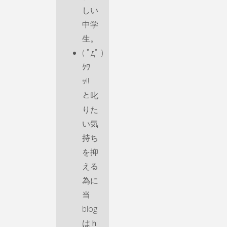
しい
中学
生。
( ﾟдﾟ )
ｸﾜ
ｯ!!
と叱
りた
い気
持ち
を抑
える
為に
当
blog
はｈ