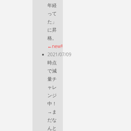
年経
って
た」
に昇
格。
←new!!
2021/07/09
時点
で減
量チ
ャレ
ンジ
中！
→ま
だな
んと