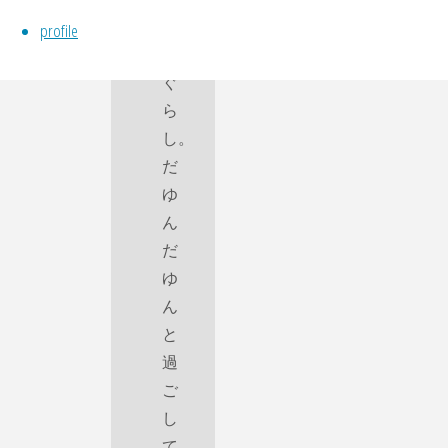
に
profile
ん
ぐ
ら
し。
だ
ゆ
ん
だ
ゆ
ん
と
過
ご
し
て