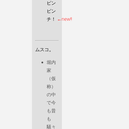
ピン
ピン
チ！
←new!!
ムスコ。
堀内
家
（仮
称）
の中
で今
も昔
も
騒々