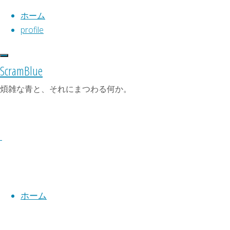
ホーム
profile
コ
ScramBlue
ン
ホ
profile
ト
This text can be changed from
テ
ー
煩雑な青と、それにまつわる何か。
ッ
the General » Structure section
profile
ン
ム
プ
of the options panel.
ツ
に
Lorem ipsum
dolor sit amet,
へ
戻
consectetur adipiscing
elit, cras
堀
ス
る
ut imperdiet augue.
内
キ
家
ッ
（仮
プ
ホーム
称）
は、
よ