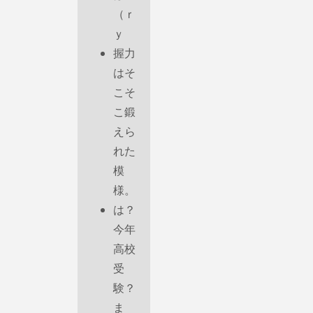
（ｒ
ｙ
握力
はそ
こそ
こ鍛
えら
れた
模
様。
は？
今年
高校
受
験？
ま