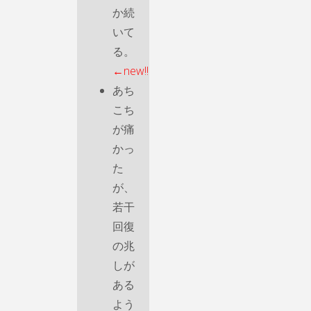
か続
いて
る。
←new!!
あち
こち
が痛
かっ
た
が、
若干
回復
の兆
しが
ある
よう