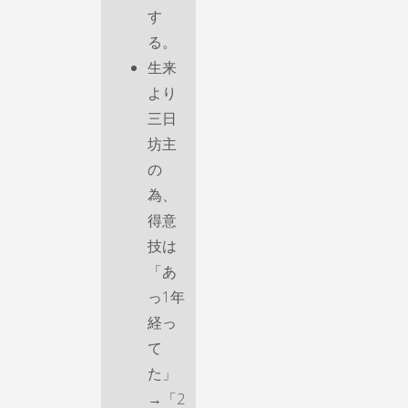
す
る。
生来
より
三日
坊主
の
為、
得意
技は
「あ
っ1年
経っ
て
た」
→「2